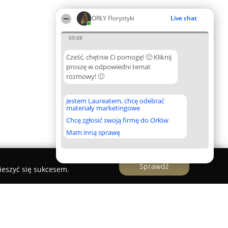
ORŁY Florystyki
Live chat
09:08
Cześć, chętnie Ci pomogę! 🙂 Kliknij
proszę w odpowiedni temat
rozmowy! 🙂
Jestem Laureatem, chcę odebrać
materiały marketingowe
Chcę zgłosić swoją firmę do Orłów
Mam inną sprawę
Sprawdź
ieszyć się sukcesem.