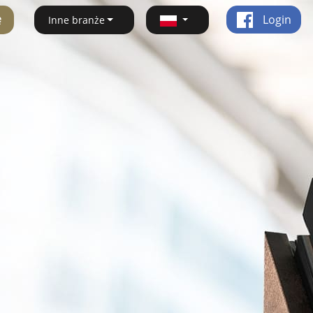
ę
Login
Inne branże