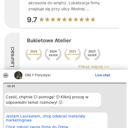
akcesoria do wnętrz. Lokalizacja firmy
znajduje się przy ulicy Wodnej ...
9.7
Bukietowe Atelier
Laureaci
Pokaż więcej >>
ORŁY Florystyki
Live chat
06:49
Cześć, chętnie Ci pomogę! 🙂 Kliknij proszę w
Organizator plebiscytu
Plebiscyt
Kontakt
Bright Side Solutions sp. z o.
odpowiedni temat rozmowy! 🙂
Laureaci
Kontakt
o. sp. k.
Lista
ul. Ruska 22
wszystkich
Wrocław 50-079
Laureatów
Jestem Laureatem, chcę odebrać materiały
KRS 0000749100 | Regon
Zasady
marketingowe
381313360 | NIP 8943132676
Regulamin
Chcę zgłosić swoją firmę do Orłów
+48 508 492 400
Polityka