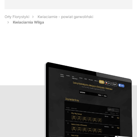
Orły Florystyki
Kwiaciarnie - powiat garwoliński
Kwiaciarnia Wilga