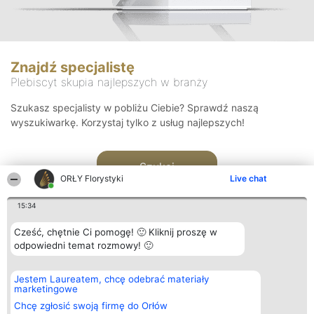
Znajdź specjalistę
Plebiscyt skupia najlepszych w branży
Szukasz specjalisty w pobliżu Ciebie? Sprawdź naszą
wyszukiwarkę. Korzystaj tylko z usług najlepszych!
Szukaj
ORŁY Florystyki
Live chat
15:34
Cześć, chętnie Ci pomogę! 🙂 Kliknij proszę w
odpowiedni temat rozmowy! 🙂
Organizator plebiscytu
Plebiscyt
Kontakt
Jestem Laureatem, chcę odebrać materiały
Bright Side Solutions sp. z o.
Laureaci
Kontakt
marketingowe
o. sp. k.
Lista
ul. Ruska 22
wszystkich
Chcę zgłosić swoją firmę do Orłów
Wrocław 50-079
Laureatów