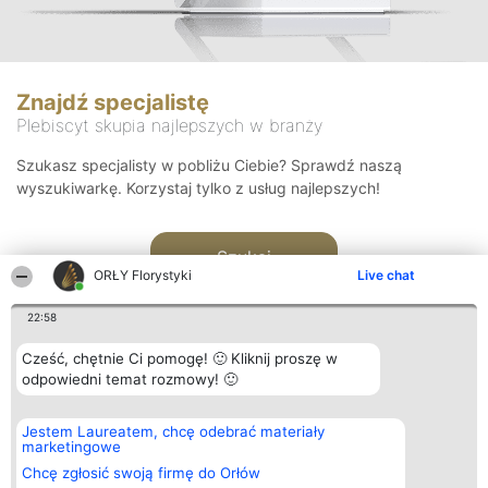
Znajdź specjalistę
Plebiscyt skupia najlepszych w branży
Szukasz specjalisty w pobliżu Ciebie? Sprawdź naszą
wyszukiwarkę. Korzystaj tylko z usług najlepszych!
Szukaj
ORŁY Florystyki
Live chat
22:58
Cześć, chętnie Ci pomogę! 🙂 Kliknij proszę w
odpowiedni temat rozmowy! 🙂
Organizator plebiscytu
Plebiscyt
Kontakt
Jestem Laureatem, chcę odebrać materiały
Bright Side Solutions sp. z o.
Laureaci
Kontakt
marketingowe
o. sp. k.
Lista
ul. Ruska 22
wszystkich
Chcę zgłosić swoją firmę do Orłów
Wrocław 50-079
Laureatów