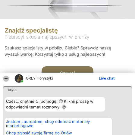
Znajdź specjalistę
Plebiscyt skupia najlepszych w branży
Szukasz specjalisty w pobliżu Ciebie? Sprawdź naszą
wyszukiwarkę. Korzystaj tylko z usług najlepszych!
Szukaj
ORŁY Florystyki
Live chat
13:20
Cześć, chętnie Ci pomogę! 🙂 Kliknij proszę w
odpowiedni temat rozmowy! 🙂
Organizator plebiscytu
Plebiscyt
Kontakt
Jestem Laureatem, chcę odebrać materiały
Bright Side Solutions sp. z o.
Laureaci
Kontakt
marketingowe
o. sp. k.
Lista
ul. Ruska 22
wszystkich
Chcę zgłosić swoją firmę do Orłów