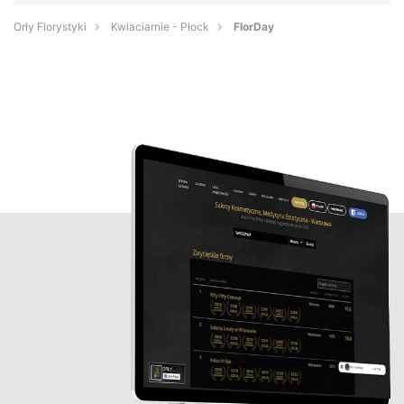
Orły Florystyki
Kwiaciarnie - Płock
FlorDay