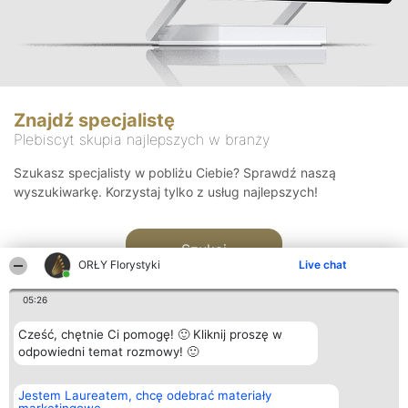
Znajdź specjalistę
Plebiscyt skupia najlepszych w branży
Szukasz specjalisty w pobliżu Ciebie? Sprawdź naszą
wyszukiwarkę. Korzystaj tylko z usług najlepszych!
Szukaj
ORŁY Florystyki
Live chat
05:26
Cześć, chętnie Ci pomogę! 🙂 Kliknij proszę w
odpowiedni temat rozmowy! 🙂
Organizator plebiscytu
Plebiscyt
Kontakt
Jestem Laureatem, chcę odebrać materiały
Bright Side Solutions sp. z o.
Laureaci
Kontakt