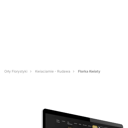
Orły Florystyki
Kwiaciarnie - Rudawa
Florka Kwiaty