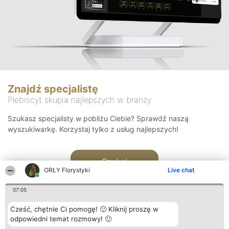
Znajdź specjalistę
Plebiscyt skupia najlepszych w branży
Szukasz specjalisty w pobliżu Ciebie? Sprawdź naszą
wyszukiwarkę. Korzystaj tylko z usług najlepszych!
Szukaj
ORŁY Florystyki
Live chat
07:05
Cześć, chętnie Ci pomogę! 🙂 Kliknij proszę w
odpowiedni temat rozmowy! 🙂