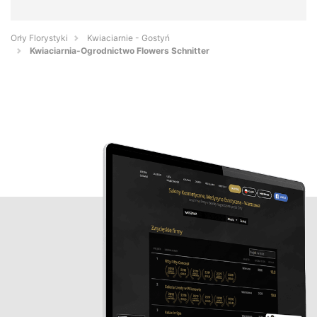
Orły Florystyki
Kwiaciarnie - Gostyń
Kwiaciarnia-Ogrodnictwo Flowers Schnitter