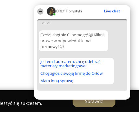
ORŁY Florystyki
Live chat
23:29
Cześć, chętnie Ci pomogę! 🙂 Kliknij
proszę w odpowiedni temat
rozmowy! 🙂
Jestem Laureatem, chcę odebrać
materiały marketingowe
Chcę zgłosić swoją firmę do Orłów
Mam inną sprawę
Sprawdź
ieszyć się sukcesem.