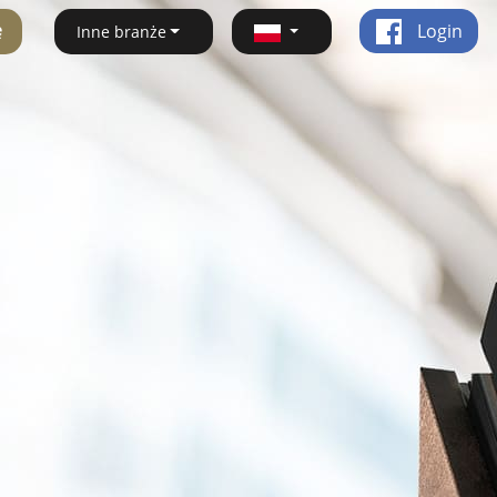
ę
Login
Inne branże