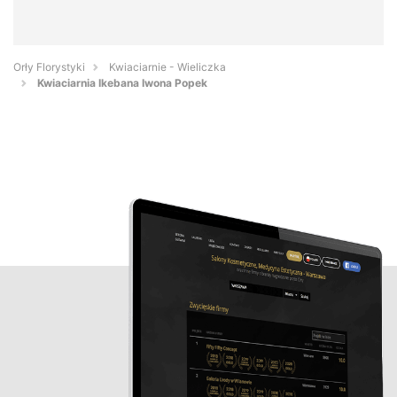
Orły Florystyki
Kwiaciarnie - Wieliczka
Kwiaciarnia Ikebana Iwona Popek