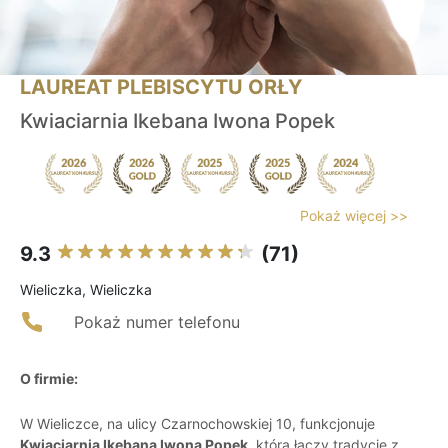
LAUREAT PLEBISCYTU ORŁY
Kwiaciarnia Ikebana Iwona Popek
Pokaż więcej >>
9.3
(71)
Wieliczka, Wieliczka
Pokaż numer telefonu
O firmie:
W Wieliczce, na ulicy Czarnochowskiej 10, funkcjonuje
Kwiaciarnia Ikebana Iwona Popek
, która łączy tradycję z