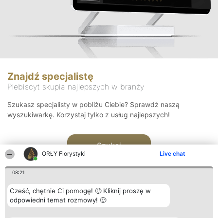
Znajdź specjalistę
Plebiscyt skupia najlepszych w branży
Szukasz specjalisty w pobliżu Ciebie? Sprawdź naszą
wyszukiwarkę. Korzystaj tylko z usług najlepszych!
Szukaj
ORŁY Florystyki
Live chat
08:21
Cześć, chętnie Ci pomogę! 🙂 Kliknij proszę w
odpowiedni temat rozmowy! 🙂
Organizator plebiscytu
Plebiscyt
Kontakt