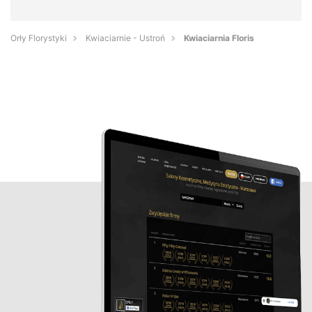
Orły Florystyki
Kwiaciarnie - Ustroń
Kwiaciarnia Floris