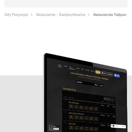
Orły Florystyki
Kwiaciarnie - Świętochłowice
Kwiaciarnia Tulipan