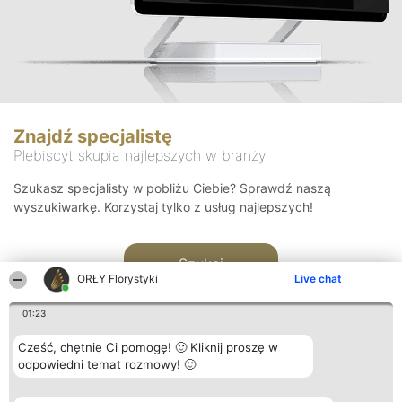
Znajdź specjalistę
Plebiscyt skupia najlepszych w branży
Szukasz specjalisty w pobliżu Ciebie? Sprawdź naszą
wyszukiwarkę. Korzystaj tylko z usług najlepszych!
Szukaj
ORŁY Florystyki
Live chat
01:23
Cześć, chętnie Ci pomogę! 🙂 Kliknij proszę w
odpowiedni temat rozmowy! 🙂
Organizator plebiscytu
Plebiscyt
Kontakt