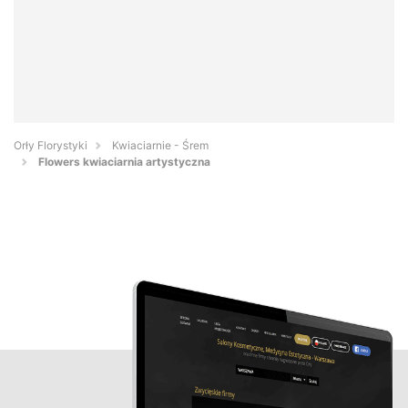
Orły Florystyki
Kwiaciarnie - Śrem
Flowers kwiaciarnia artystyczna