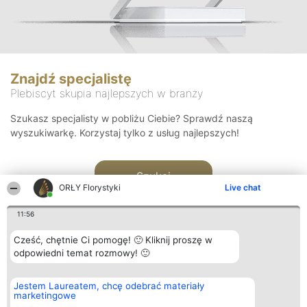
Znajdź specjalistę
Plebiscyt skupia najlepszych w branży
Szukasz specjalisty w pobliżu Ciebie? Sprawdź naszą
wyszukiwarkę. Korzystaj tylko z usług najlepszych!
Szukaj
ORŁY Florystyki
Live chat
11:56
Cześć, chętnie Ci pomogę! 🙂 Kliknij proszę w
odpowiedni temat rozmowy! 🙂
Organizator plebiscytu
Plebiscyt
Kontakt
Jestem Laureatem, chcę odebrać materiały
Bright Side Solutions sp. z o.
Laureaci
Kontakt
marketingowe
o. sp. k.
Lista