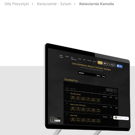
Orły Florystyki
Kwiaciarnie - Sztum
Kwiaciarnia Kamelia