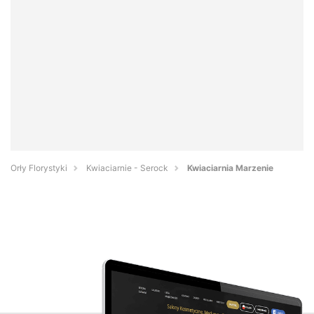
Orły Florystyki
Kwiaciarnie - Serock
Kwiaciarnia Marzenie