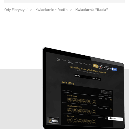
Orły Florystyki
Kwiaciarnie - Radlin
Kwiaciarnia ''Basia''