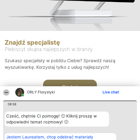
Znajdź specjalistę
Plebiscyt skupia najlepszych w branży
Szukasz specjalisty w pobliżu Ciebie? Sprawdź naszą
wyszukiwarkę. Korzystaj tylko z usług najlepszych!
Szukaj
ORŁY Florystyki
Live chat
08:58
Cześć, chętnie Ci pomogę! 🙂 Kliknij proszę w
odpowiedni temat rozmowy! 🙂
Organizator plebiscytu
Plebiscyt
Kontakt
Jestem Laureatem, chcę odebrać materiały
Bright Side Solutions sp. z o.
Laureaci
Kontakt