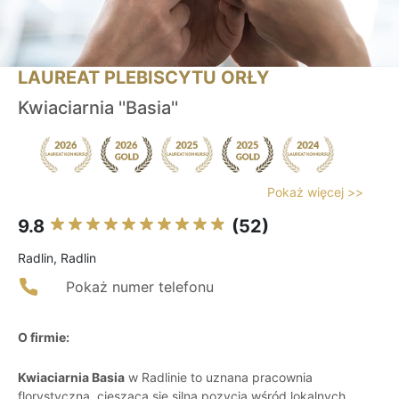
LAUREAT PLEBISCYTU ORŁY
Kwiaciarnia ''Basia''
Pokaż więcej >>
9.8
(52)
Radlin, Radlin
Pokaż numer telefonu
O firmie:
Kwiaciarnia Basia
w Radlinie to uznana pracownia
florystyczna, ciesząca się silną pozycją wśród lokalnych