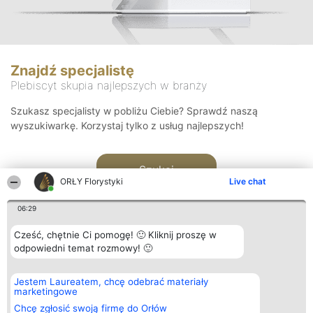
Znajdź specjalistę
Plebiscyt skupia najlepszych w branży
Szukasz specjalisty w pobliżu Ciebie? Sprawdź naszą
wyszukiwarkę. Korzystaj tylko z usług najlepszych!
Szukaj
ORŁY Florystyki
Live chat
06:29
Cześć, chętnie Ci pomogę! 🙂 Kliknij proszę w
odpowiedni temat rozmowy! 🙂
Organizator plebiscytu
Plebiscyt
Kontakt
Jestem Laureatem, chcę odebrać materiały
Bright Side Solutions sp. z o.
Laureaci
Kontakt
marketingowe
o. sp. k.
Lista
ul. Ruska 22
wszystkich
Chcę zgłosić swoją firmę do Orłów