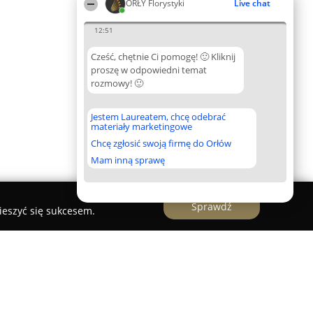
ORŁY Florystyki
Live chat
12:51
Cześć, chętnie Ci pomogę! 🙂 Kliknij
proszę w odpowiedni temat
rozmowy! 🙂
Jestem Laureatem, chcę odebrać
materiały marketingowe
Chcę zgłosić swoją firmę do Orłów
Mam inną sprawę
Sprawdź
ieszyć się sukcesem.