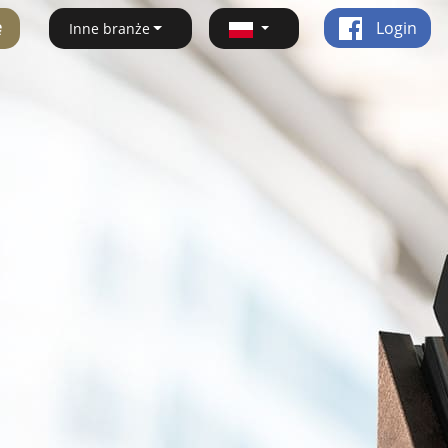
ę
Login
Inne branże