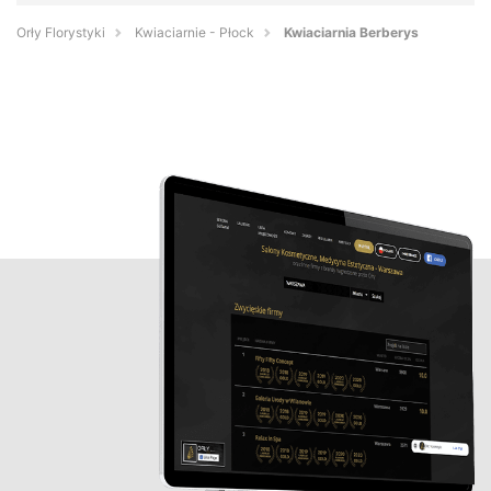
Orły Florystyki
Kwiaciarnie - Płock
Kwiaciarnia Berberys