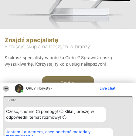
Znajdź specjalistę
Plebiscyt skupia najlepszych w branży
Szukasz specjalisty w pobliżu Ciebie? Sprawdź naszą
wyszukiwarkę. Korzystaj tylko z usług najlepszych!
Szukaj
ORŁY Florystyki
Live chat
08:37
Cześć, chętnie Ci pomogę! 🙂 Kliknij proszę w
odpowiedni temat rozmowy! 🙂
Organizator plebiscytu
Plebiscyt
Kontakt
Jestem Laureatem, chcę odebrać materiały
Bright Side Solutions sp. z o.
Laureaci
Kontakt