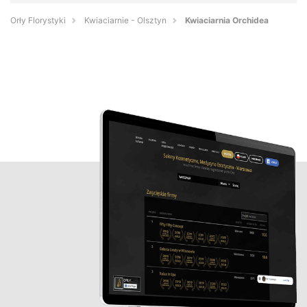
Orły Florystyki
Kwiaciarnie - Olsztyn
Kwiaciarnia Orchidea