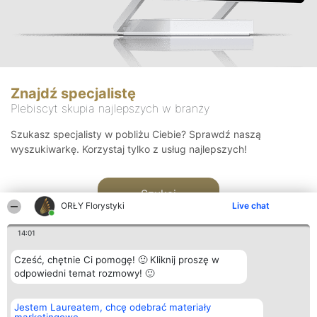
Znajdź specjalistę
Plebiscyt skupia najlepszych w branży
Szukasz specjalisty w pobliżu Ciebie? Sprawdź naszą
wyszukiwarkę. Korzystaj tylko z usług najlepszych!
Szukaj
ORŁY Florystyki
Live chat
14:01
Cześć, chętnie Ci pomogę! 🙂 Kliknij proszę w
odpowiedni temat rozmowy! 🙂
Organizator plebiscytu
Plebiscyt
Kontakt
Jestem Laureatem, chcę odebrać materiały
Bright Side Solutions sp. z o.
Laureaci
Kontakt