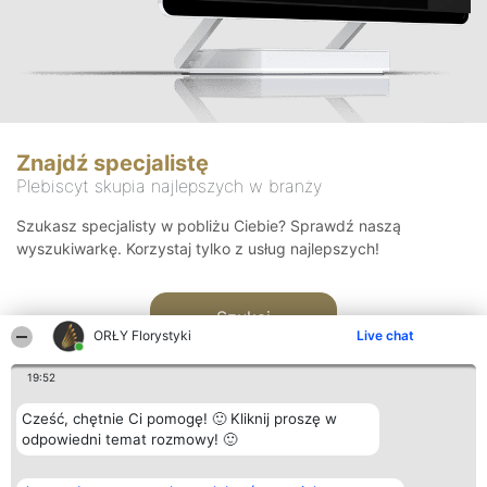
Znajdź specjalistę
Plebiscyt skupia najlepszych w branży
Szukasz specjalisty w pobliżu Ciebie? Sprawdź naszą
wyszukiwarkę. Korzystaj tylko z usług najlepszych!
Szukaj
ORŁY Florystyki
Live chat
19:52
Cześć, chętnie Ci pomogę! 🙂 Kliknij proszę w
odpowiedni temat rozmowy! 🙂
Organizator plebiscytu
Plebiscyt
Kontakt