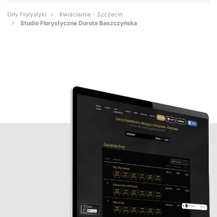
Orły Florystyki
Kwiaciarnie - Szczecin
Studio Florystyczne Dorota Baszczyńska