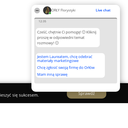
ORŁY Florystyki
Live chat
12:35
Cześć, chętnie Ci pomogę! 🙂 Kliknij
proszę w odpowiedni temat
rozmowy! 🙂
Jestem Laureatem, chcę odebrać
materiały marketingowe
Chcę zgłosić swoją firmę do Orłów
Mam inną sprawę
Sprawdź
ieszyć się sukcesem.