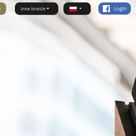
ę
Login
Inne branże