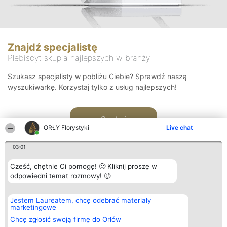
Znajdź specjalistę
Plebiscyt skupia najlepszych w branży
Szukasz specjalisty w pobliżu Ciebie? Sprawdź naszą
wyszukiwarkę. Korzystaj tylko z usług najlepszych!
Szukaj
ORŁY Florystyki
Live chat
03:01
Cześć, chętnie Ci pomogę! 🙂 Kliknij proszę w
odpowiedni temat rozmowy! 🙂
Organizator plebiscytu
Plebiscyt
Kontakt
Jestem Laureatem, chcę odebrać materiały
Bright Side Solutions sp. z o.
Laureaci
Kontakt
marketingowe
o. sp. k.
Lista
ul. Ruska 22
wszystkich
Chcę zgłosić swoją firmę do Orłów
Wrocław 50-079
Laureatów