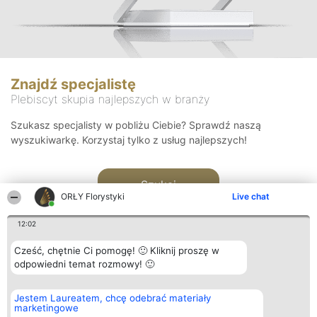
Znajdź specjalistę
Plebiscyt skupia najlepszych w branży
Szukasz specjalisty w pobliżu Ciebie? Sprawdź naszą
wyszukiwarkę. Korzystaj tylko z usług najlepszych!
Szukaj
ORŁY Florystyki
Live chat
12:02
Cześć, chętnie Ci pomogę! 🙂 Kliknij proszę w
odpowiedni temat rozmowy! 🙂
Organizator plebiscytu
Plebiscyt
Kontakt
Jestem Laureatem, chcę odebrać materiały
Bright Side Solutions sp. z o.
Laureaci
Kontakt
marketingowe
o. sp. k.
Lista