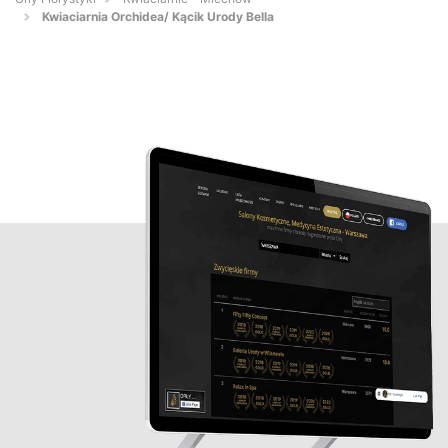
Kwiaciarnia Orchidea/ Kącik Urody Bella