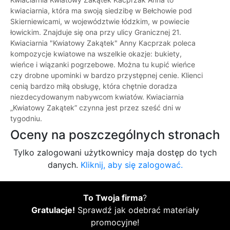
kwiaciarnia, która ma swoją siedzibę w Bełchowie pod
Skierniewicami, w województwie łódzkim, w powiecie
łowickim. Znajduje się ona przy ulicy Granicznej 21.
Kwiaciarnia "Kwiatowy Zakątek" Anny Kacprzak poleca
kompozycje kwiatowe na wszelkie okazje: bukiety,
wieńce i wiązanki pogrzebowe. Można tu kupić wieńce
czy drobne upominki w bardzo przystępnej cenie. Klienci
cenią bardzo miłą obsługę, która chętnie doradza
niezdecydowanym nabywcom kwiatów. Kwiaciarnia
„Kwiatowy Zakątek” czynna jest przez sześć dni w
tygodniu.
Oceny na poszczególnych stronach
Tylko zalogowani użytkownicy maja dostęp do tych
danych.
Kliknij, aby się zalogować.
To Twoja firma
?
Gratulacje!
Sprawdź jak odebrać materiały
promocyjne!