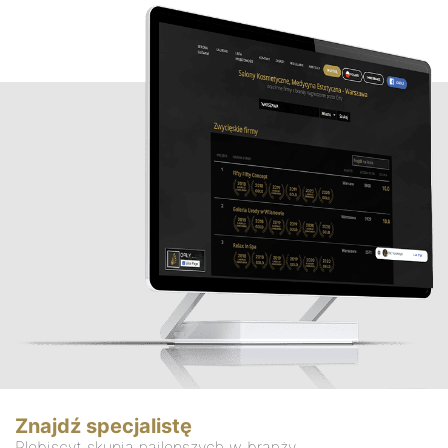
Znajdź specjalistę
Plebiscyt skupia najlepszych w branży