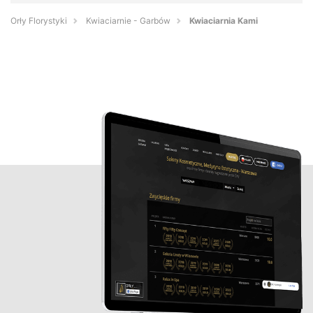
Orły Florystyki
Kwiaciarnie - Garbów
Kwiaciarnia Kami