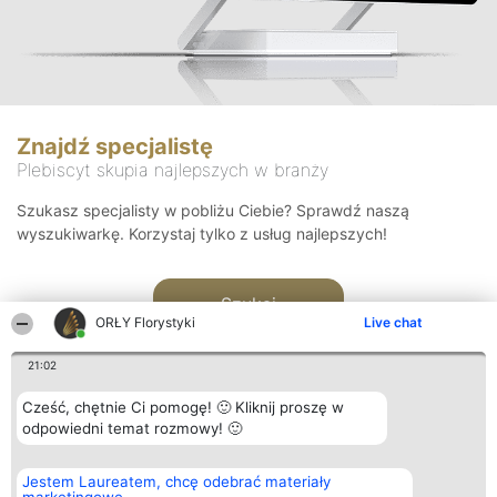
Znajdź specjalistę
Plebiscyt skupia najlepszych w branży
Szukasz specjalisty w pobliżu Ciebie? Sprawdź naszą
wyszukiwarkę. Korzystaj tylko z usług najlepszych!
Szukaj
ORŁY Florystyki
Live chat
21:02
Cześć, chętnie Ci pomogę! 🙂 Kliknij proszę w
odpowiedni temat rozmowy! 🙂
Organizator plebiscytu
Plebiscyt
Kontakt
Jestem Laureatem, chcę odebrać materiały
Bright Side Solutions sp. z o.
Laureaci
Kontakt