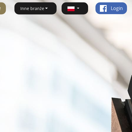
ę
Login
Inne branże