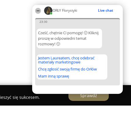
ORŁY Florystyki
Live chat
23:30
Cześć, chętnie Ci pomogę! 🙂 Kliknij
proszę w odpowiedni temat
rozmowy! 🙂
Jestem Laureatem, chcę odebrać
materiały marketingowe
Chcę zgłosić swoją firmę do Orłów
Mam inną sprawę
Sprawdź
ieszyć się sukcesem.