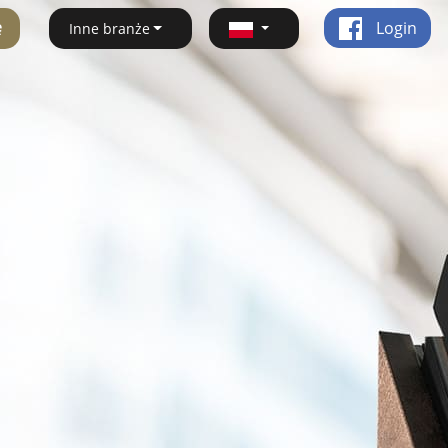
ę
Login
Inne branże