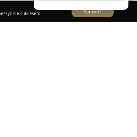
Sprawdź
ieszyć się sukcesem.
 Leśnej,
Kwiaciarnia Sonia Pracownia Marii
oletnią tradycją w świadczeniu usług
i sięgają 1990 roku. Florystyczna pracownia Marii
lientów dzięki bogatej ofercie świeżych kwiatów
ji. Główne obszary działalności obejmują
 na różnorodne okazje oraz przygotowywanie
h, które eksponują ważne momenty w życiu.
 wyselekcjonowane akcesoria florystyczne,
h miłośników kwiatów.