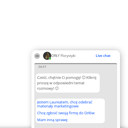
ORŁY Florystyki
Live chat
04:57
Cześć, chętnie Ci pomogę! 🙂 Kliknij
proszę w odpowiedni temat
rozmowy! 🙂
Jestem Laureatem, chcę odebrać
materiały marketingowe
Chcę zgłosić swoją firmę do Orłów
Mam inną sprawę