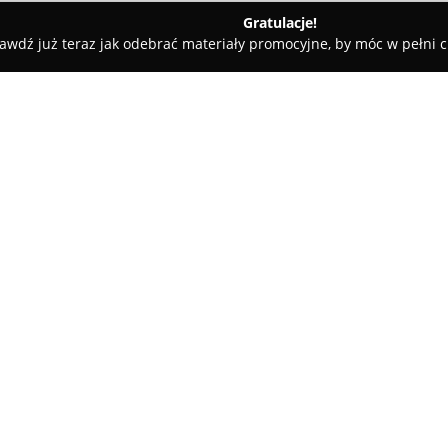
Gratulacje!
awdź już teraz jak odebrać materiały promocyjne, by móc w pełni c
Kwiaciarnia Sonia Pracownia Marii Serafinowicz
Serafinowicz
O firmie:
Położona w urokliwej Podkowie
Serafinowicz
wyróżnia się wiel
florystycznych, których początk
Serafinowicz zdobyła uznanie k
Pokaż więcej >>
oraz profesjonalnych kompozyc
tworzenie unikalnych bukietów
eleganckich dekoracji ślubnyc
Oferta zawiera także starannie
przeznaczone dla wymagającyc