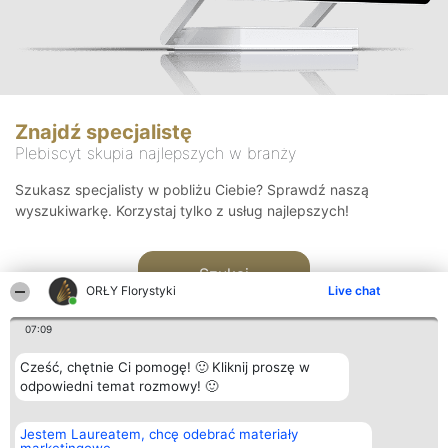
Znajdź specjalistę
Plebiscyt skupia najlepszych w branży
Szukasz specjalisty w pobliżu Ciebie? Sprawdź naszą
wyszukiwarkę. Korzystaj tylko z usług najlepszych!
Szukaj
ORŁY Florystyki
Live chat
07:09
Cześć, chętnie Ci pomogę! 🙂 Kliknij proszę w
odpowiedni temat rozmowy! 🙂
Organizator plebiscytu
Plebiscyt
Kontakt
Jestem Laureatem, chcę odebrać materiały
Bright Side Solutions sp. z o.
Laureaci
Kontakt