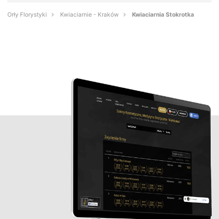
Orły Florystyki
Kwiaciarnie - Kraków
Kwiaciarnia Stokrotka