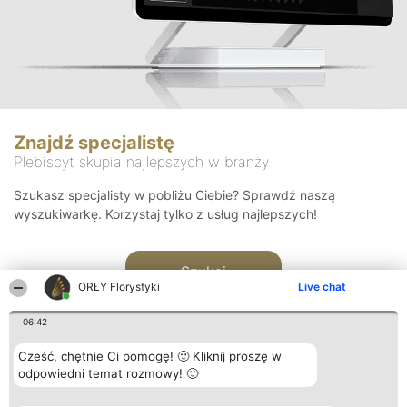
Znajdź specjalistę
Plebiscyt skupia najlepszych w branży
Szukasz specjalisty w pobliżu Ciebie? Sprawdź naszą
wyszukiwarkę. Korzystaj tylko z usług najlepszych!
Szukaj
ORŁY Florystyki
Live chat
06:42
Cześć, chętnie Ci pomogę! 🙂 Kliknij proszę w
odpowiedni temat rozmowy! 🙂
Organizator plebiscytu
Plebiscyt
Kontakt