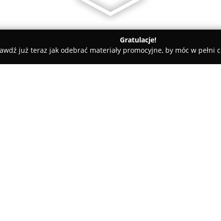
Gratulacje!
awdź już teraz jak odebrać materiały promocyjne, by móc w pełni c
nia Nowa
O firmie:
Kwiaciarnia Nowa
zlokalizowan
jako miejsce, w którym florysty
Przedsiębiorstwo oferuje szer
do zróżnicowanych wymagań kl
Pokaż więcej >>
W ofercie znajdują się między
przygotowywane na uroczystośc