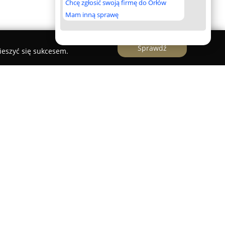
Chcę zgłosić swoją firmę do Orłów
Mam inną sprawę
Sprawdź
ieszyć się sukcesem.
a przy ulicy Działkowej 7A w Koninie, funkcjonuje
ka pełni rolę środka wyrażania emocji.
oką gamę profesjonalnych usług dostosowanych
ientów.
 innymi unikalne kompozycje kwiatowe
i ślubne, które mają na celu podkreślenie