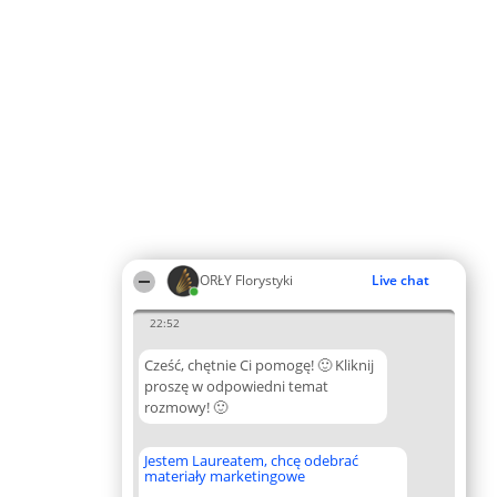
ORŁY Florystyki
Live chat
22:52
Cześć, chętnie Ci pomogę! 🙂 Kliknij
proszę w odpowiedni temat
rozmowy! 🙂
Jestem Laureatem, chcę odebrać
materiały marketingowe