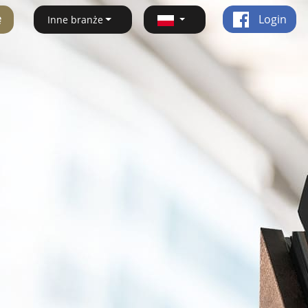
ę
Login
Inne branże