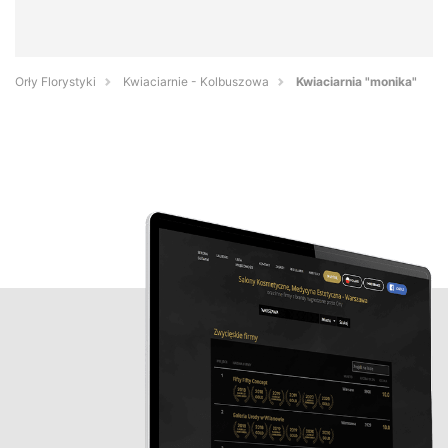
Orły Florystyki
Kwiaciarnie - Kolbuszowa
Kwiaciarnia "monika"