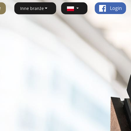
ę
Login
Inne branże