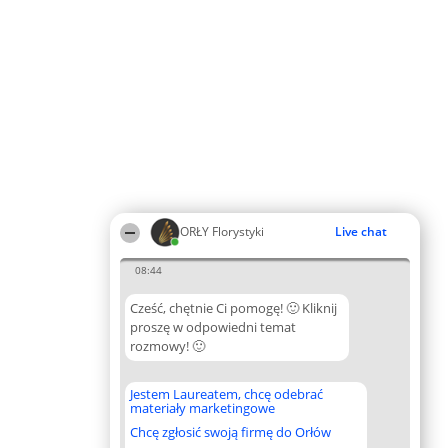
ORŁY Florystyki
Live chat
08:44
Cześć, chętnie Ci pomogę! 🙂 Kliknij
proszę w odpowiedni temat
rozmowy! 🙂
Jestem Laureatem, chcę odebrać
materiały marketingowe
Chcę zgłosić swoją firmę do Orłów