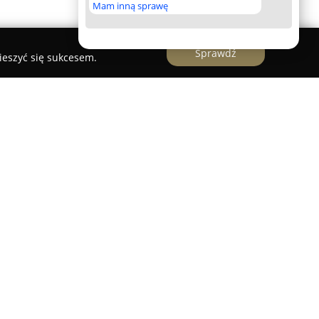
Mam inną sprawę
Sprawdź
ieszyć się sukcesem.
ce
to uznana kwiaciarnia znajdująca się przy ulicy
 zajmuje ważne miejsce w branży florystycznej
się rozmaite świeże kwiaty, gotowe bukiety
ak również kompozycje przygotowywane na
ów dba o wysoką jakość kwiatów i staranność
óre są ręcznie układane. Nad każdym