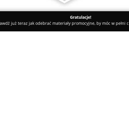
Gratulacje!
awdź już teraz jak odebrać materiały promocyjne, by móc w pełni c
nia Pod Zegarem Kielce
O firmie:
Kwiaciarnia Pod Zegarem Kiel
Mielczarskiego 73 w Kielcach i
miasta. W jej ofercie znajdują 
dedykowane różnym okazjom, j
Pokaż więcej >>
specjalne zamówienie klienta.
Zespół doświadczonych floryst
wykonania każdego bukietu, kt