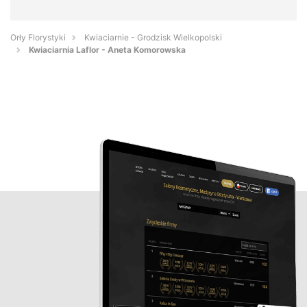
Orły Florystyki
Kwiaciarnie - Grodzisk Wielkopolski
Kwiaciarnia Laflor - Aneta Komorowska