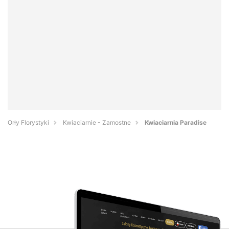
Orły Florystyki
Kwiaciarnie - Zamostne
Kwiaciarnia Paradise