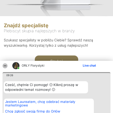
Znajdź specjalistę
Plebiscyt skupia najlepszych w branży
Szukasz specjalisty w pobliżu Ciebie? Sprawdź naszą
wyszukiwarkę. Korzystaj tylko z usług najlepszych!
Szukaj
ORŁY Florystyki
Live chat
09:26
Cześć, chętnie Ci pomogę! 🙂 Kliknij proszę w
odpowiedni temat rozmowy! 🙂
Organizator plebiscytu
Plebiscyt
Kontakt
Jestem Laureatem, chcę odebrać materiały
Bright Side Solutions sp. z o.
Laureaci
Kontakt
marketingowe
o. sp. k.
Lista
ul. Ruska 22
wszystkich
Chcę zgłosić swoją firmę do Orłów