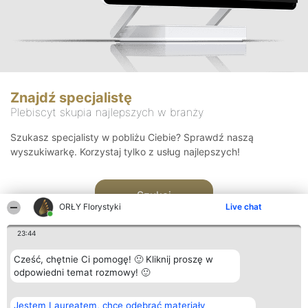
Znajdź specjalistę
Plebiscyt skupia najlepszych w branży
Szukasz specjalisty w pobliżu Ciebie? Sprawdź naszą
wyszukiwarkę. Korzystaj tylko z usług najlepszych!
Szukaj
ORŁY Florystyki
Live chat
23:44
Cześć, chętnie Ci pomogę! 🙂 Kliknij proszę w
odpowiedni temat rozmowy! 🙂
Organizator plebiscytu
Plebiscyt
Kontakt
Jestem Laureatem, chcę odebrać materiały
Bright Side Solutions sp. z o.
Laureaci
Kontakt