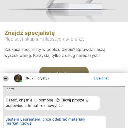
Znajdź specjalistę
Plebiscyt skupia najlepszych w branży
Szukasz specjalisty w pobliżu Ciebie? Sprawdź naszą
wyszukiwarkę. Korzystaj tylko z usług najlepszych!
Szukaj
ORŁY Florystyki
Live chat
16:22
Cześć, chętnie Ci pomogę! 🙂 Kliknij proszę w
odpowiedni temat rozmowy! 🙂
Organizator plebiscytu
Plebiscyt
Kontakt
Jestem Laureatem, chcę odebrać materiały
Bright Side Solutions sp. z o.
Laureaci
Kontakt
marketingowe
o. sp. k.
Lista