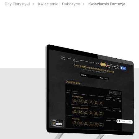
Orły Florystyki
Kwiaciarnie - Dobczyce
Kwiaciarnia Fantazja