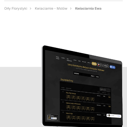
Orły Florystyki
Kwiaciarnie - Mstów
Kwiaciarnia Ewa