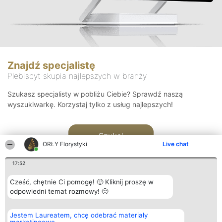
Znajdź specjalistę
Plebiscyt skupia najlepszych w branży
Szukasz specjalisty w pobliżu Ciebie? Sprawdź naszą
wyszukiwarkę. Korzystaj tylko z usług najlepszych!
Szukaj
ORŁY Florystyki
Live chat
17:52
Cześć, chętnie Ci pomogę! 🙂 Kliknij proszę w
odpowiedni temat rozmowy! 🙂
Organizator plebiscytu
Plebiscyt
Kontakt
Jestem Laureatem, chcę odebrać materiały
Bright Side Solutions sp. z o.
Laureaci
Kontakt