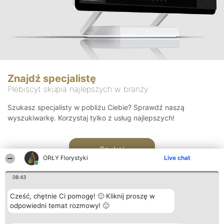
Znajdź specjalistę
Plebiscyt skupia najlepszych w branży
Szukasz specjalisty w pobliżu Ciebie? Sprawdź naszą
wyszukiwarkę. Korzystaj tylko z usług najlepszych!
Szukaj
ORŁY Florystyki
Live chat
08:43
Cześć, chętnie Ci pomogę! 🙂 Kliknij proszę w
odpowiedni temat rozmowy! 🙂
Organizator plebiscytu
Plebiscyt
Kontakt