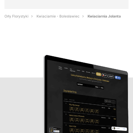
Orły Florystyki
Kwiaciarnie - Bolesławiec
Kwiaciarnia Jolanta