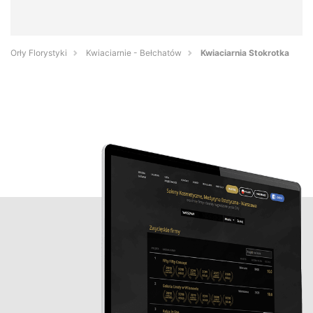
Orły Florystyki
Kwiaciarnie - Bełchatów
Kwiaciarnia Stokrotka