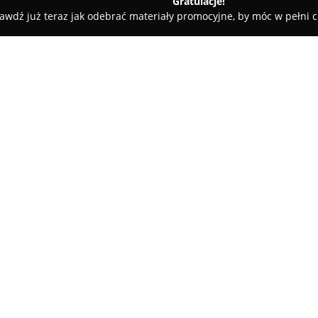
Gratulacje!
awdź już teraz jak odebrać materiały promocyjne, by móc w pełni c
iarnia Małgosia
O firmie:
Kwiaciarnia Małgosia
zlokalizo
florystyki z wysokim poziomem 
szeroki wybór świeżych kwiató
dostosowanych do różnorodnych
Pokaż więcej >>
bukietów i wiązanek przeznaczo
dekorowaniu wnętrz czy przyję
wsparcie merytoryczne, pomag
preferencji i oczekiwań klientó
Firma wyróżnia się bogatym as
podejściem do każdego zamówie