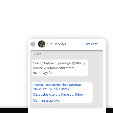
ORŁY Florystyki
Live chat
20:39
Cześć, chętnie Ci pomogę! 🙂 Kliknij
proszę w odpowiedni temat
rozmowy! 🙂
Jestem Laureatem, chcę odebrać
materiały marketingowe
Chcę zgłosić swoją firmę do Orłów
Mam inną sprawę