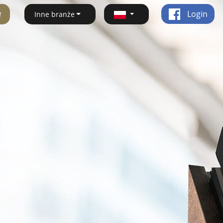
ę
Login
Inne branże