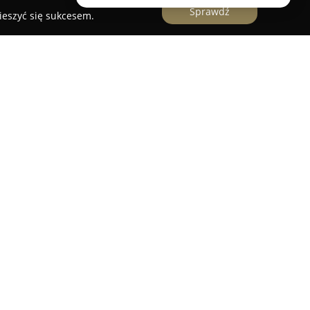
Sprawdź
ieszyć się sukcesem.
wana w Zgorzelcu to firma łącząca pasję do
profesjonalizmu. Przedsiębiorstwo oferuje
w oraz niepowtarzalnych kompozycji,
 okoliczności. Specjalizuje się w tworzeniu
nych na rozmaite uroczystości, a także w
ć. Zespół doświadczonych florystów zapewnia
ając dopasować kwiaty do indywidualnych
w.
ortymentem, precyzją realizacji oraz kreatywnym
nia. Wśród cenionych usług znajduje się