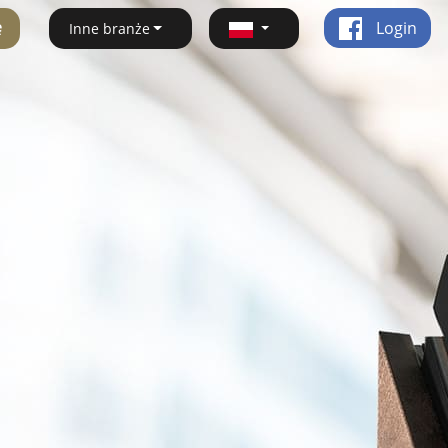
ę
Login
Inne branże