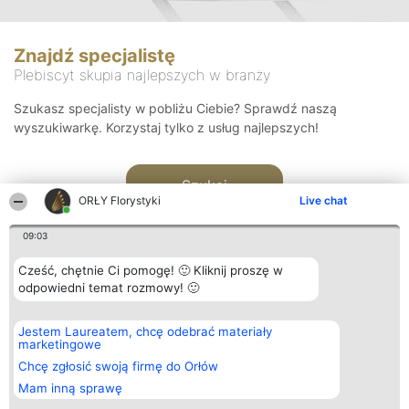
Znajdź specjalistę
Plebiscyt skupia najlepszych w branży
Szukasz specjalisty w pobliżu Ciebie? Sprawdź naszą
wyszukiwarkę. Korzystaj tylko z usług najlepszych!
Szukaj
ORŁY Florystyki
Live chat
09:03
Cześć, chętnie Ci pomogę! 🙂 Kliknij proszę w
odpowiedni temat rozmowy! 🙂
Organizator plebiscytu
Plebiscyt
Kontakt
Jestem Laureatem, chcę odebrać materiały
Bright Side Solutions sp. z o.
Laureaci
Kontakt
marketingowe
o. sp. k.
Lista
ul. Ruska 22
wszystkich
Chcę zgłosić swoją firmę do Orłów
Wrocław 50-079
Laureatów
Mam inną sprawę
KRS 0000749100 | Regon
Zasady
381313360 | NIP 8943132676
Regulamin