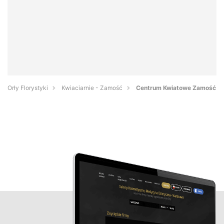
Orły Florystyki
Kwiaciarnie - Zamość
Centrum Kwiatowe Zamość