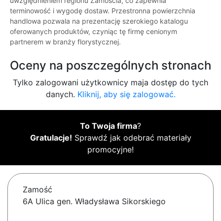
uwzględnieniem regionu Zamościa, co zapewnia
terminowość i wygodę dostaw. Przestronna powierzchnia
handlowa pozwala na prezentację szerokiego katalogu
oferowanych produktów, czyniąc tę firmę cenionym
partnerem w branży florystycznej.
Oceny na poszczególnych stronach
Tylko zalogowani użytkownicy maja dostęp do tych
danych.
Kliknij, aby się zalogować.
To Twoja firma
?
Gratulacje!
Sprawdź jak odebrać materiały
promocyjne!
Zamość
6A Ulica gen. Władysława Sikorskiego