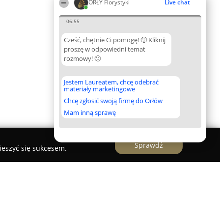
ORŁY Florystyki
Live chat
06:55
Cześć, chętnie Ci pomogę! 🙂 Kliknij
proszę w odpowiedni temat
rozmowy! 🙂
Jestem Laureatem, chcę odebrać
materiały marketingowe
Chcę zgłosić swoją firmę do Orłów
Mam inną sprawę
Sprawdź
ieszyć się sukcesem.