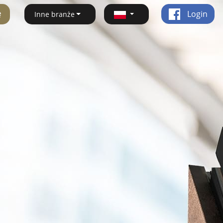
ę
Login
Inne branże