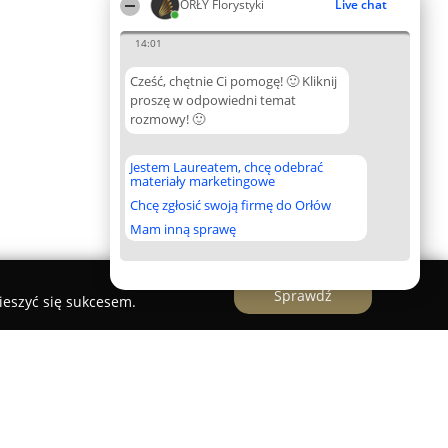
ORŁY Florystyki
Live chat
14:01
Cześć, chętnie Ci pomogę! 🙂 Kliknij
proszę w odpowiedni temat
rozmowy! 🙂
Jestem Laureatem, chcę odebrać
materiały marketingowe
Chcę zgłosić swoją firmę do Orłów
Mam inną sprawę
Sprawdź
ieszyć się sukcesem.