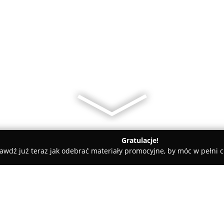
Gratulacje!
awdź już teraz jak odebrać materiały promocyjne, by móc w pełni c
arnia Kwiaty Wrocław Dostawa Flowershop Delivery