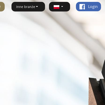
ę
Login
Inne branże