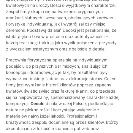
kwiatowych na uroczystości o wyjątkowym charakterze.
Zespół firmy skupia się na tworzeniu oryginalnych
aranżacji ślubnych i weselnych, obejmujących zarówno
florystykę indywidualną, jak i wystrój sal czy miejsc
ceremonii. Podstawą działań Decoki jest przekonanie, że
istota piękna tkwi w prostocie oraz autentyczności –
każdą realizację traktują jako wynik połączenia przyrody
z wyczuciem estetycznym oraz dbałością o detale.
Pracownia florystyczna opiera się na indywidualnym
podejściu do przyszłych par młodych, analizując ich
koncepcje i dopracowując je tak, by rezultatem były
wymarzone bukiety ślubne oraz dekoracje stołów. Celem
firmy jest wyrażanie historii klientów poprzez zapachy
kwiatów, światło świec oraz fakturę tkanin, co przekłada
się na niepowtarzalny, spersonalizowany charakter każdej
kompozycji.
Decoki
działa w całej Polsce, podkreślając
naturalne piękno roślin i korzystając wyłącznie z
materiałów najwyższej jakości. Profesjonalizm i
kreatywność zespołu doceniane są przez klientów, którzy
akcentują ich zdolność rozumienia potrzeb oraz