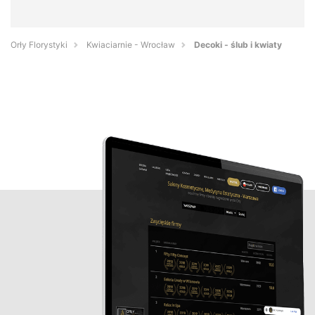
Orły Florystyki
Kwiaciarnie - Wrocław
Decoki - ślub i kwiaty