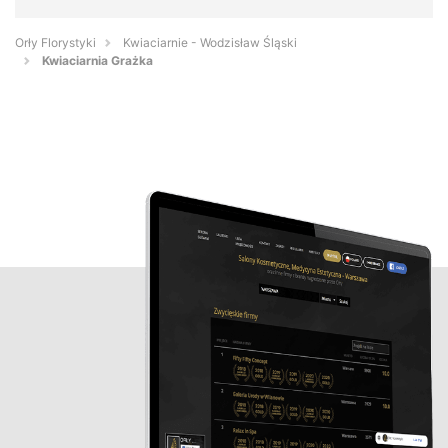
Orły Florystyki
Kwiaciarnie - Wodzisław Śląski
Kwiaciarnia Grażka